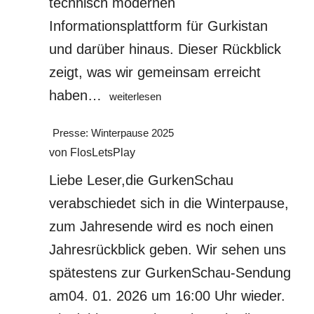
technisch modernen
Informationsplattform für Gurkistan
und darüber hinaus. Dieser Rückblick
zeigt, was wir gemeinsam erreicht
Jahresrückblick
haben…
weiterlesen
2025:
Das
Presse: Winterpause 2025
Gurkenjahr,
von FlosLetsPlay
in
Liebe Leser,die GurkenSchau
dem
alles
verabschiedet sich in die Winterpause,
begann
zum Jahresende wird es noch einen
🥒
Jahresrückblick geben. Wir sehen uns
spätestens zur GurkenSchau-Sendung
am04. 01. 2026 um 16:00 Uhr wieder.