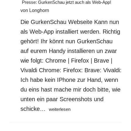
Presse: GurkenSchau jetzt auch als Web-App!
Update
von Longhorn
Überblick
–
Die GurkenSchau Webseite Kann nun
Version
als Web-App installiert werden. Richtig
2.6
gehört! Ihr könnt nun GurkenSchau
auf eurem Handy installieren un zwar
wie folgt: Chrome | Firefox | Brave |
Vivaldi Chrome: Firefox: Brave: Vivaldi:
Ich habe kein IPhone zur Hand, wenn
du eins hast mache mir doch bitte, wie
unten ein paar Screenshots und
Presse:
schicke…
weiterlesen
GurkenSchau
jetzt
auch