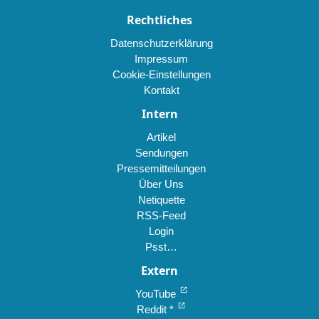
Rechtliches
Datenschutzerklärung
Impressum
Cookie-Einstellungen
Kontakt
Intern
Artikel
Sendungen
Pressemitteilungen
Über Uns
Netiquette
RSS-Feed
Login
Psst…
Extern
open_in_new
YouTube
open_in_new
Reddit *