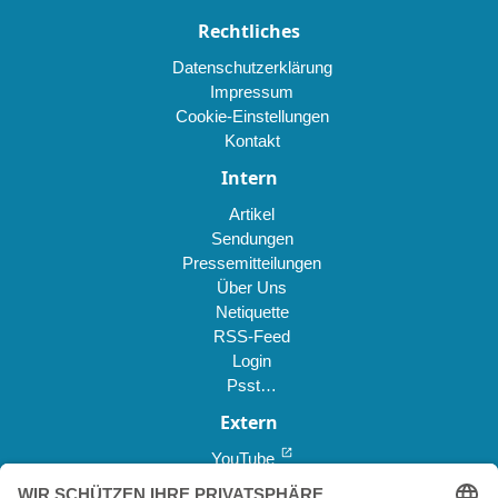
Rechtliches
Datenschutzerklärung
Impressum
Cookie-Einstellungen
Kontakt
Intern
Artikel
Sendungen
Pressemitteilungen
Über Uns
Netiquette
RSS-Feed
Login
Psst…
Extern
open_in_new
YouTube
open_in_new
Reddit *