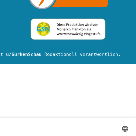
nt
u/GurkenSchau
Redaktionell verantwortlich.