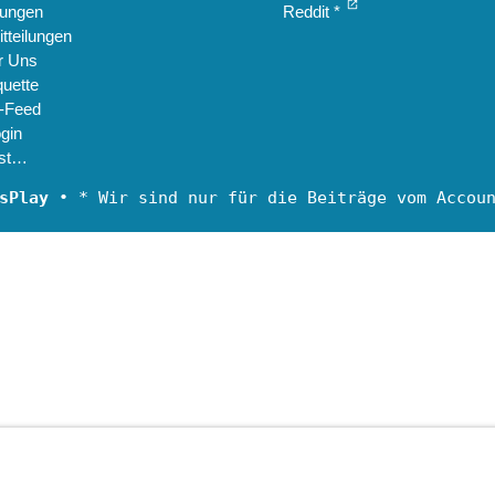
open_in_new
ungen
Reddit *
tteilungen
r Uns
quette
-Feed
gin
st…
sPlay
• * Wir sind nur für die Beiträge vom Accou