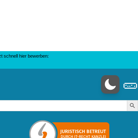
 schnell hier bewerben:
🥒
Search Butt