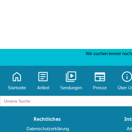
Wir suchen immer noch 
home
article
video_library
newspaper
inf
Startseite
Artikel
Sendungen
Presse
Über U
Search
for:
Rechtliches
Int
Datenschutzerklärung
Art