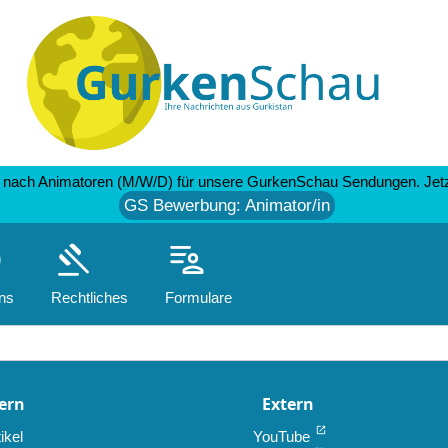
nach Animatoren (M/W/D) für unsere GurkenSchau Sendungen. Jetzt
GS Bewerbung: Animator/in
o
gavel
patient_list
ns
Rechtliches
Formulare
ern
Extern
open_in_new
ikel
YouTube