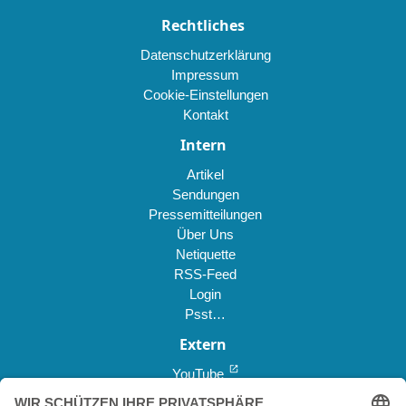
Rechtliches
Datenschutzerklärung
Impressum
Cookie-Einstellungen
Kontakt
Intern
Artikel
Sendungen
Pressemitteilungen
Über Uns
Netiquette
RSS-Feed
Login
Psst…
Extern
open_in_new
YouTube
open_in_new
Reddit *