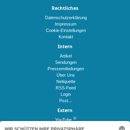
Rechtliches
Datenschutzerklärung
Impressum
Cookie-Einstellungen
Kontakt
Intern
Artikel
Sendungen
Pressemitteilungen
Über Uns
Netiquette
RSS-Feed
Login
Psst…
Extern
open_in_new
YouTube
open_in_new
Reddit *