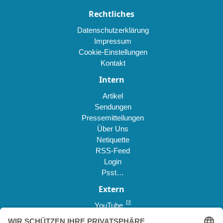
Rechtliches
Datenschutzerklärung
Impressum
Cookie-Einstellungen
Kontakt
Intern
Artikel
Sendungen
Pressemitteilungen
Über Uns
Netiquette
RSS-Feed
Login
Psst…
Extern
open_in_new
YouTube
open_in_new
Reddit *