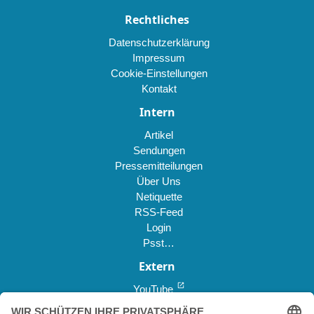
Rechtliches
Datenschutzerklärung
Impressum
Cookie-Einstellungen
Kontakt
Intern
Artikel
Sendungen
Pressemitteilungen
Über Uns
Netiquette
RSS-Feed
Login
Psst…
Extern
open_in_new
YouTube
open_in_new
Reddit *