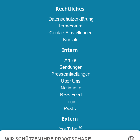
Rechtliches
Datenschutzerklärung
Impressum
Cookie-Einstellungen
Kontakt
Intern
Artikel
Sendungen
Pressemitteilungen
Über Uns
Netiquette
RSS-Feed
Login
Psst…
Extern
open_in_new
YouTube
open_in_new
Reddit *