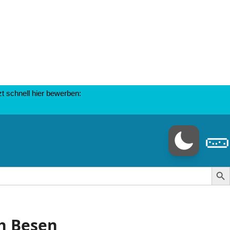
 schnell hier bewerben:
🥒
Search Butt
h Besen