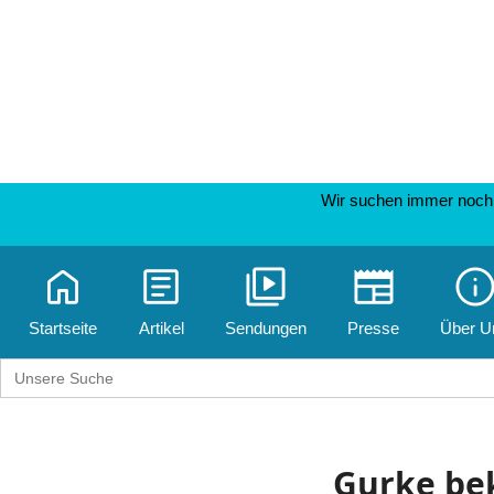
Wir suchen immer noch 
home
article
video_library
newspaper
inf
Startseite
Artikel
Sendungen
Presse
Über U
Search
for:
Gurke be