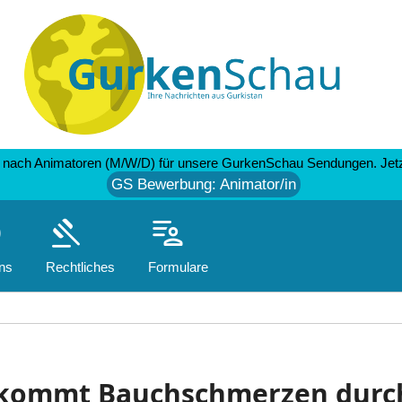
nach Animatoren (M/W/D) für unsere GurkenSchau Sendungen. Jetzt
GS Bewerbung: Animator/in
o
gavel
patient_list
ns
Rechtliches
Formulare
kommt Bauchschmerzen durc