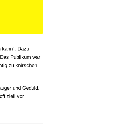
n kann“. Dazu
n.Das Publikum war
htig zu knirschen
auger und Geduld.
fiziell vor