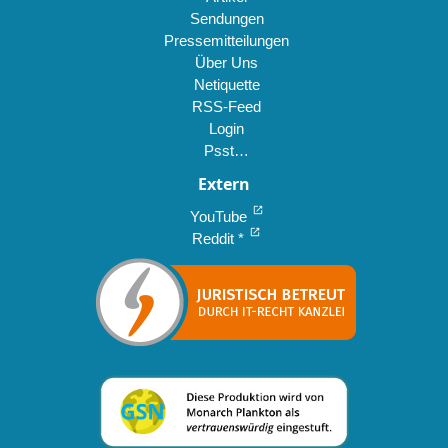
Sendungen
Pressemitteilungen
Über Uns
Netiquette
RSS-Feed
Login
Psst…
Extern
open_in_new
YouTube
open_in_new
Reddit *