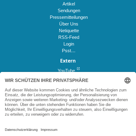
Artikel
Sendungen
Pressemitteilungen
Über Uns
Netiquette
RSS-Feed
Login
Psst…
Extern
open_in_new
YouTube
open_in_new
Reddit *