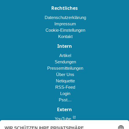
Rechtliches
Datenschutzerklärung
Impressum
Cookie-Einstellungen
Kontakt
Intern
Artikel
Sendungen
Pressemitteilungen
Über Uns
Netiquette
RSS-Feed
Login
Psst…
Extern
open_in_new
YouTube
open_in_new
Reddit *