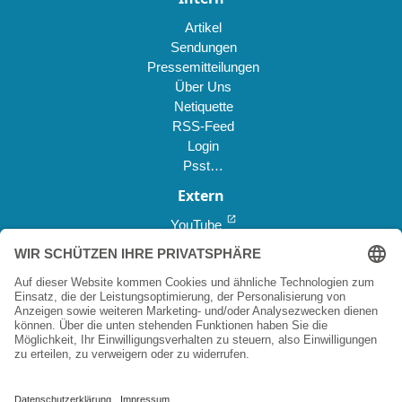
Artikel
Sendungen
Pressemitteilungen
Über Uns
Netiquette
RSS-Feed
Login
Psst…
Extern
open_in_new
YouTube
open_in_new
Reddit *